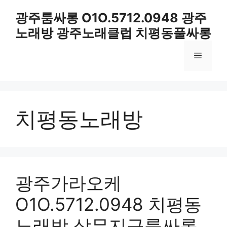
컨
광주룸싸롱 O1O.5712.0948 광주
텐
노래방 광주노래클럽 치평동풀싸롱
츠
로
메
건
너
뛰
뉴
기
치평동노래방
광주가라오케
O1O.5712.0948 치평동
노래방 상무지구룸싸롱