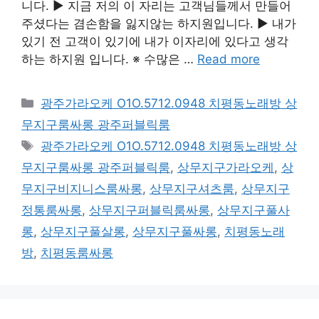
니다. ▶ 지금 저의 이 자리는 고객님들께서 만들어
주셨다는 겸손함을 잃지않는 하지원입니다. ▶ 내가
있기 전 고객이 있기에 내가 이자리에 있다고 생각
하는 하지원 입니다. ※ 수많은 …
Read more
카
광주가라오케 O1O.5712.0948 치평동노래방 상
테
무지구룸싸롱 광주퍼블릭룸
고
태
광주가라오케 O1O.5712.0948 치평동노래방 상
리
그
무지구룸싸롱 광주퍼블릭룸
,
상무지구가라오케
,
상
무지구비지니스룸싸롱
,
상무지구셔츠룸
,
상무지구
정통룸싸롱
,
상무지구퍼블릭룸싸롱
,
상무지구풀사
롱
,
상무지구풀살롱
,
상무지구풀싸롱
,
치평동노래
방
,
치평동룸싸롱