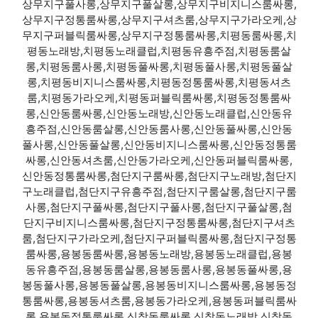
상무지구풀사롱,상무지구풀살롱,상무지구비지니스룸싸롱,
상무지구정통룸싸롱,상무지구셔츠룸,상무지구가라오케,상
무지구퍼블릭룸싸롱,상무지구정통룸싸롱,치평동룸싸롱,치
평동노래방,치평동노래클럽,치평동유흥주점,치평동룸살
롱,치평동룸사롱,치평동풀싸롱,치평동풀사롱,치평동풀살
롱,치평동비지니스룸싸롱,치평동정통룸싸롱,치평동셔츠
룸,치평동가라오케,치평동퍼블릭룸싸롱,치평동정통룸싸
롱,신안동룸싸롱,신안동노래방,신안동노래클럽,신안동유
흥주점,신안동룸살롱,신안동룸사롱,신안동풀싸롱,신안동
풀사롱,신안동풀살롱,신안동비지니스룸싸롱,신안동정통룸
싸롱,신안동셔츠룸,신안동가라오케,신안동퍼블릭룸싸롱,
신안동정통룸싸롱,첨단지구룸싸롱,첨단지구노래방,첨단지
구노래클럽,첨단지구유흥주점,첨단지구룸살롱,첨단지구룸
사롱,첨단지구풀싸롱,첨단지구풀사롱,첨단지구풀살롱,첨
단지구비지니스룸싸롱,첨단지구정통룸싸롱,첨단지구셔츠
룸,첨단지구가라오케,첨단지구퍼블릭룸싸롱,첨단지구정통
룸싸롱,용봉동룸싸롱,용봉동노래방,용봉동노래클럽,용봉
동유흥주점,용봉동룸살롱,용봉동룸사롱,용봉동풀싸롱,용
봉동풀사롱,용봉동풀살롱,용봉동비지니스룸싸롱,용봉동정
통룸싸롱,용봉동셔츠룸,용봉동가라오케,용봉동퍼블릭룸싸
롱,용봉동정통룸싸롱,신창동룸싸롱,신창동노래방,신창동