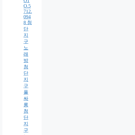
O1
O.5
712.
094
8 첨
단
지
구
노
래
방
첨
단
지
구
풀
싸
롱
첨
단
지
구