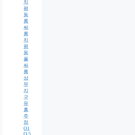
치
평
동
룸
싸
롱
치
평
동
풀
싸
롱
상
무
지
구
유
흥
주
점
O1
O.5