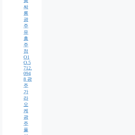
룸
싸
롱
광
주
유
흥
주
점
O1
O.5
712.
094
8 광
주
가
라
오
케
광
주
풀