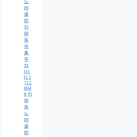
노
래
클
럽
치
평
동
유
흥
주
점
O1
O.5
712.
094
8 치
평
동
노
래
클
럽