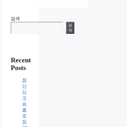
검색
검
색
Recent
Posts
첨
단
지
구
유
흥
주
점