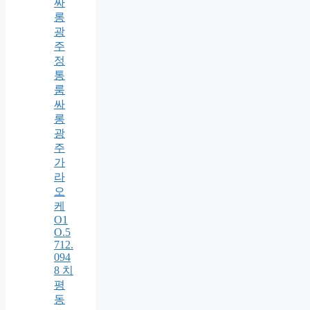
싸
롱
광
주
정
통
룸
싸
롱
광
주
가
라
오
케
O1
O.5
712.
094
8 치
평
동