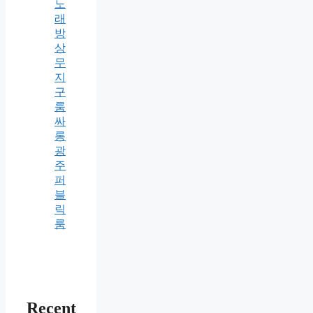
노
래
방
상
무
지
구
룸
싸
롱
광
주
퍼
블
릭
룸
Recent