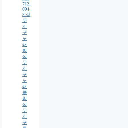
712.
094
8 상
무
지
구
노
래
방
상
무
지
구
노
래
클
럽
상
무
지
구