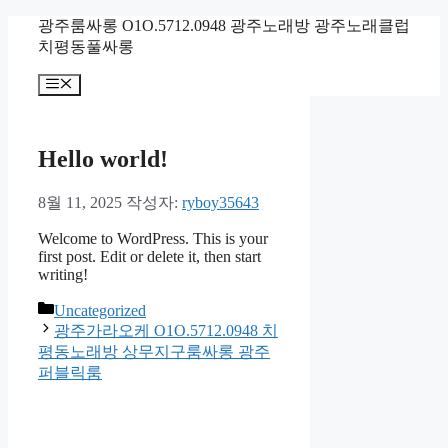
컨
광주룸싸롱 O1O.5712.0948 광주노래방 광주노래클럽
텐
치평동풀싸롱
츠
메
로
뉴
건
너
뛰
Hello world!
기
8월 11, 2025
작성자:
ryboy35643
Welcome to WordPress. This is your
first post. Edit or delete it, then start
writing!
카
Uncategorized
테
광주가라오케 O1O.5712.0948 치
고
평동노래방 상무지구룸싸롱 광주
리
퍼블릭룸