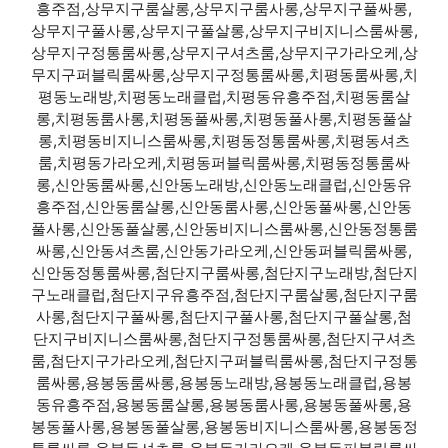
흥주점,상무지구룸살롱,상무지구룸사롱,상무지구풀싸롱,
상무지구풀사롱,상무지구풀살롱,상무지구비지니스룸싸롱,
상무지구정통룸싸롱,상무지구셔츠룸,상무지구가라오케,상
무지구퍼블릭룸싸롱,상무지구정통룸싸롱,치평동룸싸롱,치
평동노래방,치평동노래클럽,치평동유흥주점,치평동룸살
롱,치평동룸사롱,치평동풀싸롱,치평동풀사롱,치평동풀살
롱,치평동비지니스룸싸롱,치평동정통룸싸롱,치평동셔츠
룸,치평동가라오케,치평동퍼블릭룸싸롱,치평동정통룸싸
롱,신안동룸싸롱,신안동노래방,신안동노래클럽,신안동유
흥주점,신안동룸살롱,신안동룸사롱,신안동풀싸롱,신안동
풀사롱,신안동풀살롱,신안동비지니스룸싸롱,신안동정통룸
싸롱,신안동셔츠룸,신안동가라오케,신안동퍼블릭룸싸롱,
신안동정통룸싸롱,첨단지구룸싸롱,첨단지구노래방,첨단지
구노래클럽,첨단지구유흥주점,첨단지구룸살롱,첨단지구룸
사롱,첨단지구풀싸롱,첨단지구풀사롱,첨단지구풀살롱,첨
단지구비지니스룸싸롱,첨단지구정통룸싸롱,첨단지구셔츠
룸,첨단지구가라오케,첨단지구퍼블릭룸싸롱,첨단지구정통
룸싸롱,용봉동룸싸롱,용봉동노래방,용봉동노래클럽,용봉
동유흥주점,용봉동룸살롱,용봉동룸사롱,용봉동풀싸롱,용
봉동풀사롱,용봉동풀살롱,용봉동비지니스룸싸롱,용봉동정