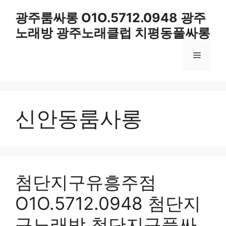
컨
광주룸싸롱 O1O.5712.0948 광주
텐
노래방 광주노래클럽 치평동풀싸롱
츠
로
메
건
너
뛰
뉴
기
신안동룸사롱
첨단지구유흥주점
O1O.5712.0948 첨단지
구노래방 첨단지구풀싸