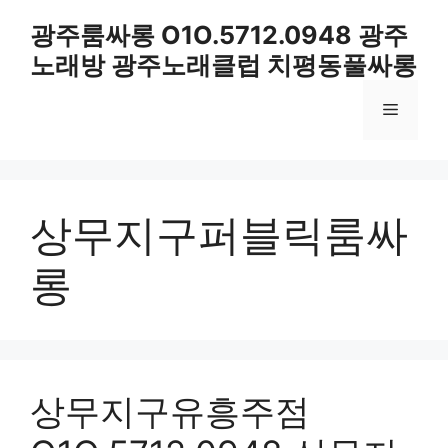
컨
광주룸싸롱 O1O.5712.0948 광주
텐
노래방 광주노래클럽 치평동풀싸롱
츠
로
메
건
너
뛰
뉴
기
상무지구퍼블릭룸싸
롱
상무지구유흥주점