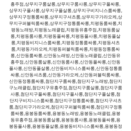
흥주점,상무지구룸살롱,상무지구룸사롱,상무지구풀싸롱,
상무지구풀사롱,상무지구풀살롱,상무지구비지니스룸싸롱,
상무지구정통룸싸롱,상무지구셔츠룸,상무지구가라오케,상
무지구퍼블릭룸싸롱,상무지구정통룸싸롱,치평동룸싸롱,치
평동노래방,치평동노래클럽,치평동유흥주점,치평동룸살
롱,치평동룸사롱,치평동풀싸롱,치평동풀사롱,치평동풀살
롱,치평동비지니스룸싸롱,치평동정통룸싸롱,치평동셔츠
룸,치평동가라오케,치평동퍼블릭룸싸롱,치평동정통룸싸
롱,신안동룸싸롱,신안동노래방,신안동노래클럽,신안동유
흥주점,신안동룸살롱,신안동룸사롱,신안동풀싸롱,신안동
풀사롱,신안동풀살롱,신안동비지니스룸싸롱,신안동정통룸
싸롱,신안동셔츠룸,신안동가라오케,신안동퍼블릭룸싸롱,
신안동정통룸싸롱,첨단지구룸싸롱,첨단지구노래방,첨단지
구노래클럽,첨단지구유흥주점,첨단지구룸살롱,첨단지구룸
사롱,첨단지구풀싸롱,첨단지구풀사롱,첨단지구풀살롱,첨
단지구비지니스룸싸롱,첨단지구정통룸싸롱,첨단지구셔츠
룸,첨단지구가라오케,첨단지구퍼블릭룸싸롱,첨단지구정통
룸싸롱,용봉동룸싸롱,용봉동노래방,용봉동노래클럽,용봉
동유흥주점,용봉동룸살롱,용봉동룸사롱,용봉동풀싸롱,용
봉동풀사롱,용봉동풀살롱,용봉동비지니스룸싸롱,용봉동정