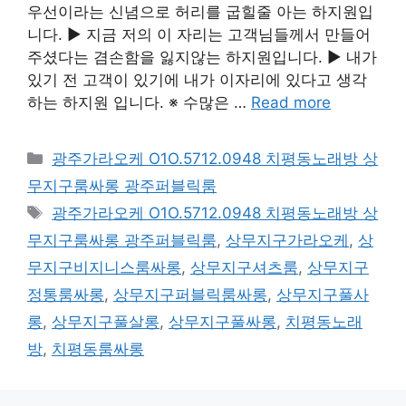
우선이라는 신념으로 허리를 굽힐줄 아는 하지원입
니다. ▶ 지금 저의 이 자리는 고객님들께서 만들어
주셨다는 겸손함을 잃지않는 하지원입니다. ▶ 내가
있기 전 고객이 있기에 내가 이자리에 있다고 생각
하는 하지원 입니다. ※ 수많은 …
Read more
카
광주가라오케 O1O.5712.0948 치평동노래방 상
테
무지구룸싸롱 광주퍼블릭룸
고
태
광주가라오케 O1O.5712.0948 치평동노래방 상
리
그
무지구룸싸롱 광주퍼블릭룸
,
상무지구가라오케
,
상
무지구비지니스룸싸롱
,
상무지구셔츠룸
,
상무지구
정통룸싸롱
,
상무지구퍼블릭룸싸롱
,
상무지구풀사
롱
,
상무지구풀살롱
,
상무지구풀싸롱
,
치평동노래
방
,
치평동룸싸롱