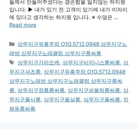
들께서 만들어주셨다는 겸손함을 잃지않는 하지원
입니다. ▶ 내가 있기 전 고객이 있기에 내가 이자리
에 있다고 생각하는 하지원 입니다. ※ 수많은 …
Read more
카
상무지구유흥주점 O1O.5712.0948 상무지구노
테
래방 상무지구노래클럽 상무지구룸싸롱
고
태
상무지구가라오케
,
상무지구비지니스룸싸롱
,
상
리
그
무지구셔츠룸
,
상무지구유흥주점 O1O.5712.0948
상무지구노래방 상무지구노래클럽 상무지구룸싸
롱
,
상무지구정통룸싸롱
,
상무지구퍼블릭룸싸롱
,
상
무지구풀사롱
,
상무지구풀살롱
,
상무지구풀싸롱
,
치
평동룸싸롱