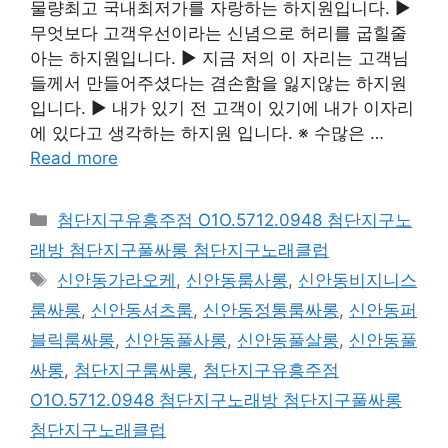
물량최고 국내최저가를 자랑하는 하지원입니다. ▶
무엇보다 고객우선이라는 신념으로 허리를 굽힐줄
아는 하지원입니다. ▶ 지금 저의 이 자리는 고객님
들께서 만들어주셨다는 겸손함을 잃지않는 하지원
입니다. ▶ 내가 있기 전 고객이 있기에 내가 이자리
에 있다고 생각하는 하지원 입니다. ※ 수많은 …
Read more
카
첨단지구유흥주점 O1O.5712.0948 첨단지구노
테
래방 첨단지구풀싸롱 첨단지구노래클럽
고
태
신안동가라오케
,
신안동룸사롱
,
신안동비지니스
리
그
룸싸롱
,
신안동셔츠룸
,
신안동정통룸싸롱
,
신안동퍼
블릭룸싸롱
,
신안동풀사롱
,
신안동풀살롱
,
신안동풀
싸롱
,
첨단지구룸싸롱
,
첨단지구유흥주점
O1O.5712.0948 첨단지구노래방 첨단지구풀싸롱
첨단지구노래클럽