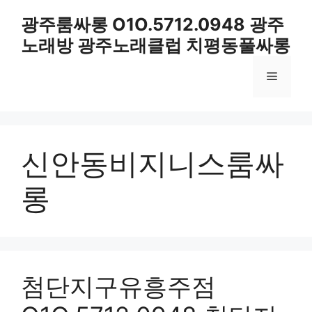
컨
광주룸싸롱 O1O.5712.0948 광주
텐
노래방 광주노래클럽 치평동풀싸롱
츠
로
메
건
너
뛰
뉴
기
신안동비지니스룸싸
롱
첨단지구유흥주점