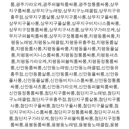
룸,광주가라오케,광주퍼블릭룸싸롱,광주정통룸싸롱,상무
지구룸싸롱,상무지구노래방,상무지구노래클럽,상무지구유
흥주점,상무지구룸살롱,상무지구룸사롱,상무지구풀싸롱,
상무지구풀사롱,상무지구풀살롱,상무지구비지니스룸싸롱,
상무지구정통룸싸롱,상무지구셔츠룸,상무지구가라오케,상
무지구퍼블릭룸싸롱,상무지구정통룸싸롱,치평동룸싸롱,치
평동노래방,치평동노래클럽,치평동유흥주점,치평동룸살
롱,치평동룸사롱,치평동풀싸롱,치평동풀사롱,치평동풀살
롱,치평동비지니스룸싸롱,치평동정통룸싸롱,치평동셔츠
룸,치평동가라오케,치평동퍼블릭룸싸롱,치평동정통룸싸
롱,신안동룸싸롱,신안동노래방,신안동노래클럽,신안동유
흥주점,신안동룸살롱,신안동룸사롱,신안동풀싸롱,신안동
풀사롱,신안동풀살롱,신안동비지니스룸싸롱,신안동정통룸
싸롱,신안동셔츠룸,신안동가라오케,신안동퍼블릭룸싸롱,
신안동정통룸싸롱,첨단지구룸싸롱,첨단지구노래방,첨단지
구노래클럽,첨단지구유흥주점,첨단지구룸살롱,첨단지구룸
사롱,첨단지구풀싸롱,첨단지구풀사롱,첨단지구풀살롱,첨
단지구비지니스룸싸롱,첨단지구정통룸싸롱,첨단지구셔츠
룸,첨단지구가라오케,첨단지구퍼블릭룸싸롱,첨단지구정통
룸싸롱,용봉동룸싸롱,용봉동노래방,용봉동노래클럽,용봉