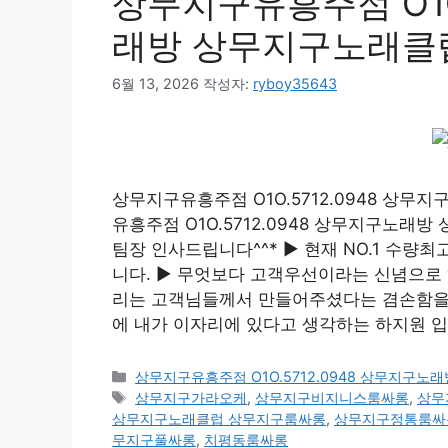
상무지구유흥주점 O1O
래방 상무지구노래클
6월 13, 2026
작성자:
ryboy35643
상무지구유흥주점 O1O.5712.0948 상
유흥주점 O1O.5712.0948 상무지구노
팀장 인사드립니다^^* ▶ 현재 NO.1 수
니다. ▶ 무엇보다 고객우선이라는 신념으로 
리는 고객님들께서 만들어주셨다는 겸손함을 
에 내가 이자리에 있다고 생각하는 하지원 입
카
상무지구유흥주점 O1O.5712.0948 상무지구
테
태
상무지구가라오케
,
상무지구비지니스룸싸롱
,
상무
고
그
상무지구노래클럽 상무지구룸싸롱
,
상무지구정통룸싸
리
무지구풀싸롱
,
치평동룸싸롱