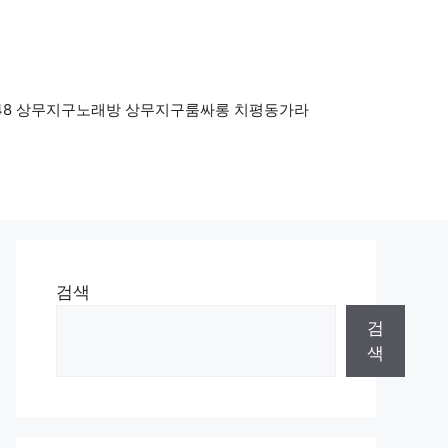
.0948 상무지구노래방 상무지구룸싸롱 치평동가라
검색
검
색