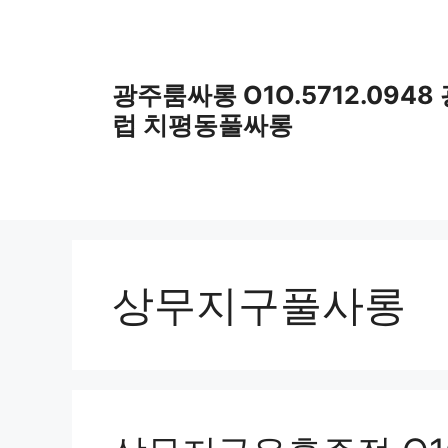
컨
텐
츠
로
광주룸싸롱 O1O.5712.09
건
럽 치평동풀싸롱
너
뛰
기
상무지구풀사롱