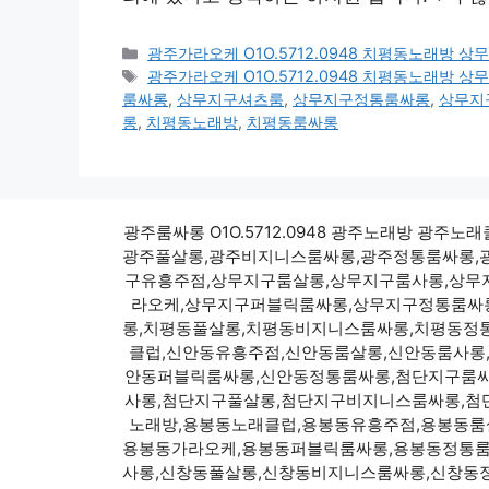
카
광주가라오케 O1O.5712.0948 치평동노래방
테
태
광주가라오케 O1O.5712.0948 치평동노래방
고
그
룸싸롱
,
상무지구셔츠룸
,
상무지구정통룸싸롱
,
상무지
리
롱
,
치평동노래방
,
치평동룸싸롱
광주룸싸롱 O1O.5712.0948 광주노래방 
광주풀살롱,광주비지니스룸싸롱,광주정통룸싸롱,
구유흥주점,상무지구룸살롱,상무지구룸사롱,상무
라오케,상무지구퍼블릭룸싸롱,상무지구정통룸싸롱
롱,치평동풀살롱,치평동비지니스룸싸롱,치평동정
클럽,신안동유흥주점,신안동룸살롱,신안동룸사롱
안동퍼블릭룸싸롱,신안동정통룸싸롱,첨단지구룸싸
사롱,첨단지구풀살롱,첨단지구비지니스룸싸롱,첨
노래방,용봉동노래클럽,용봉동유흥주점,용봉동룸
용봉동가라오케,용봉동퍼블릭룸싸롱,용봉동정통룸
사롱,신창동풀살롱,신창동비지니스룸싸롱,신창동